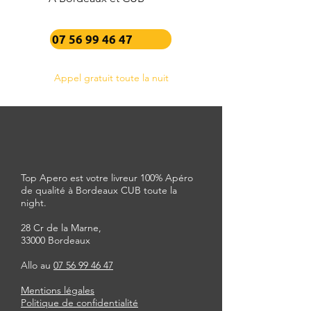
07 56 99 46 47
Appel gratuit toute la nuit
Top Apero est votre livreur 100% Apéro
de qualité à Bordeaux CUB toute la
night.
28 Cr de la Marne,
33000 Bordeaux
Allo au
07 56 99 46 47
Mentions légales
Politique de confidentialité