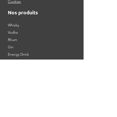
Cookies
Nos produits
Whisky
Vodka
Rhum
Gin
Energy Drink
Soft
Vin
Bière
Snack
Chips
Zone de Livraison
Bordeaux