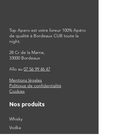
Top Apero est votre livreur 100% Apéro
de qualité à Bordeaux CUB toute la
night.
28 Cr de la Marne,
33000 Bordeaux
Allo au
07 56 99 46 47
Mentions légales
Politique de confidentialité
Cookies
Nos produits
Whisky
Vodka
Rhum