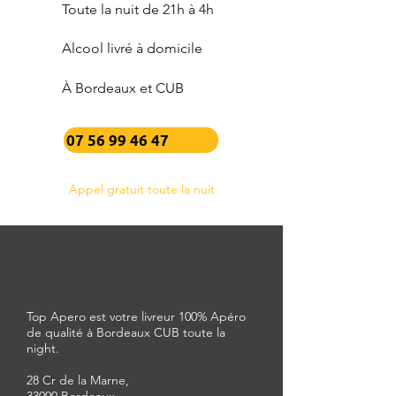
Toute la nuit de 21h à 4h
Alcool livré à domicile
À Bordeaux et CUB
07 56 99 46 47
Appel gratuit toute la nuit
Top Apero est votre livreur 100% Apéro
de qualité à Bordeaux CUB toute la
night.
28 Cr de la Marne,