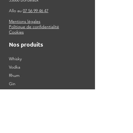
33000 Bordeaux
Allo au
07 56 99 46 47
Mentions légales
Politique de confidentialité
Cookies
Nos produits
Whisky
Vodka
Rhum
Gin
Energy Drink
Soft
Vin
Bière
Snack