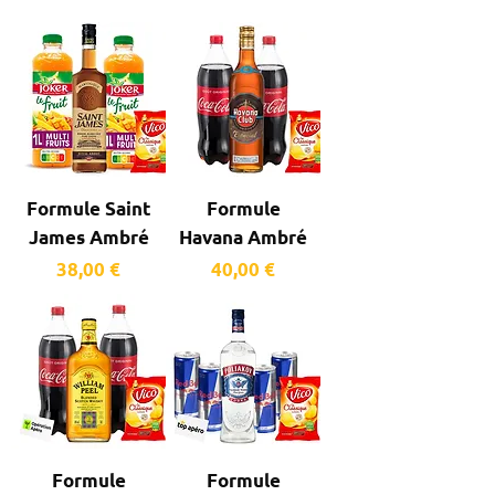
Formule Saint
Formule
James Ambré
Havana Ambré
Prix
Prix
38,00 €
40,00 €
Formule
Formule