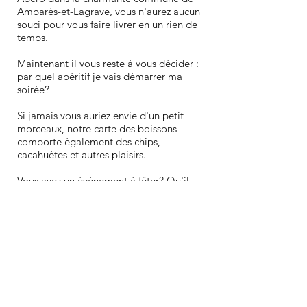
Ambarès-et-Lagrave, vous n'aurez aucun
souci pour vous faire livrer en un rien de
temps.
Maintenant il vous reste à vous décider :
par quel apéritif je vais démarrer ma
soirée?
Si jamais vous auriez envie d'un petit
morceaux, notre carte des boissons
comporte également des chips,
cacahuètes et autres plaisirs.
Vous avez un évènement à fêter? Qu'il
s'agisse d'un départ en retraite ou tout
simplement d'une fête en petit comité,
quoi qu'il en soit c'est le bon moment
pour commander votre alcool livré à la
maison dans le centre d'Ambarès ou
dans le quartier Rabaneau, Les Bandats
ou Le Gaès.
Nous sommes listés sur Uber Eats et