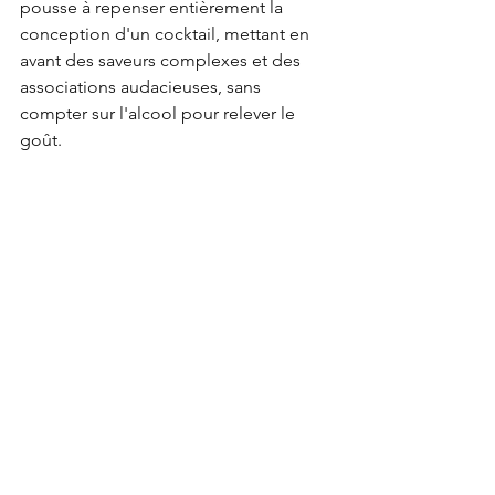
pousse à repenser entièrement la 
conception d'un cocktail, mettant en 
avant des saveurs complexes et des 
associations audacieuses, sans 
compter sur l'alcool pour relever le 
goût.
Un mode de vie plus 
sain "Spirit Free"
Les mocktails s'inscrivent dans un 
mouvement global vers un bien-être 
personnel et une consommation 
responsable. Ils offrent une 
alternative 
rafraîchissante, souvent moins 
calorique, et sans les méfaits de 
l'alcool
, permettant ainsi de profiter de 
la convivialité d'un apéritif sans 